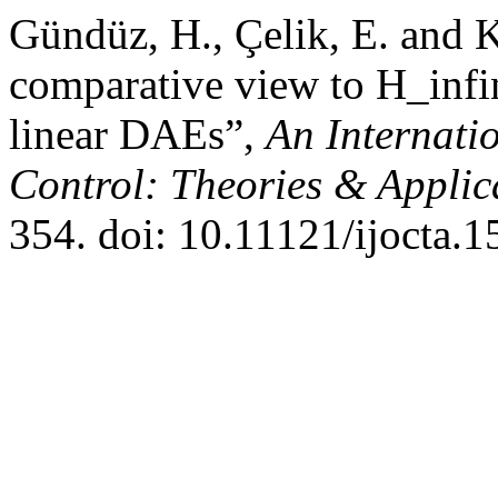
Gündüz, H., Çelik, E. and 
comparative view to H_infin
linear DAEs”,
An Internati
Control: Theories & Appli
354. doi: 10.11121/ijocta.1